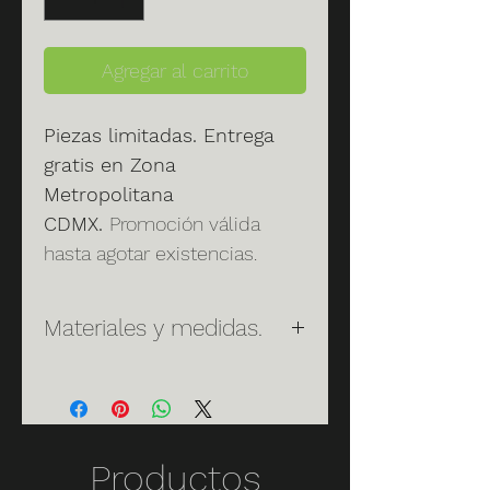
Agregar al carrito
Piezas limitadas. Entrega
gratis en Zona
Metropolitana
CDMX.
Promoción válida
hasta agotar existencias.
Materiales y medidas.
Materiales:
Cuenta con
estructura de acero al carbón,
galvanizada en frío, cubierta con
pintura electrostática, tejida en
Productos
cordón piel vacuna. Mantenla