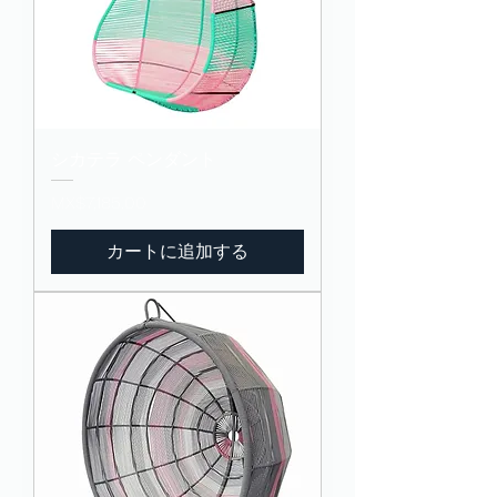
シカテラ ペンダント
価格
MX$7,185.00
カートに追加する