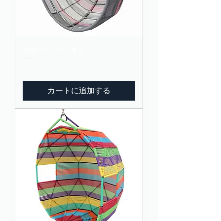
スループペンダント
価格
MX$6,915.00
カートに追加する