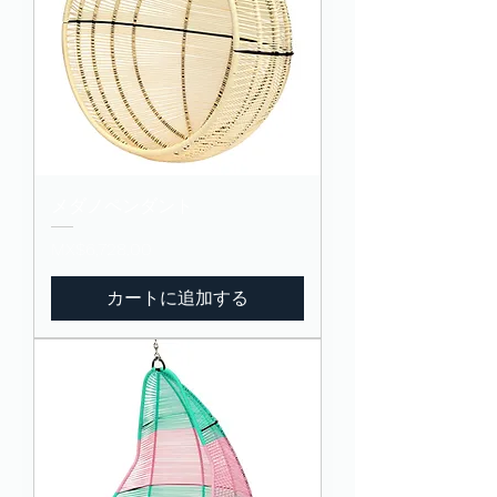
メダノペンダント
価格
MX$6,728.00
カートに追加する