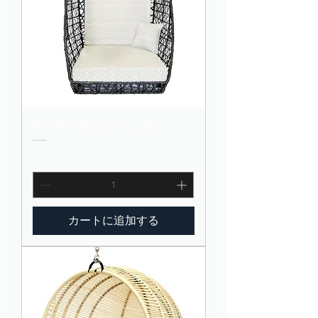
チャチャラカス ペンダント
価格
MX$11,455.50
カートに追加する