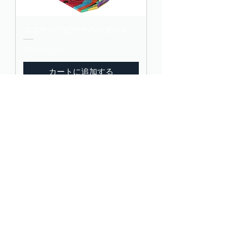
ココナッツビーチペンダント
価格
MX$11,571.00
カートに追加する