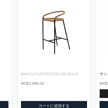
BANCO PUERTECITOS EN PIOLA
クイックビュー
サン
価格
価格
MX$2,985.00
MX$2
カートに追加する