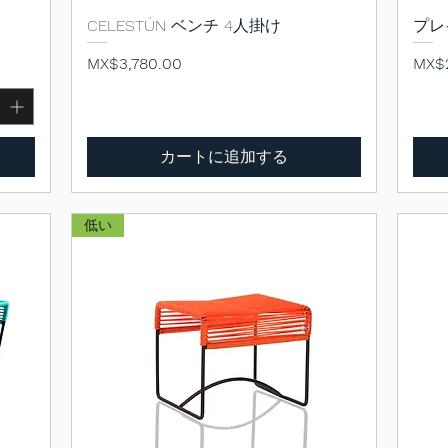
CELESTÚN ベンチ 4人掛け
クイックビュー
プレ
価格
価格
MX$3,780.00
MX$2
カートに追加する
低い