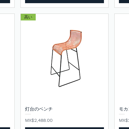
高い
灯台のベンチ
クイックビュー
モカ
価格
価格
MX$2,488.00
MX$2