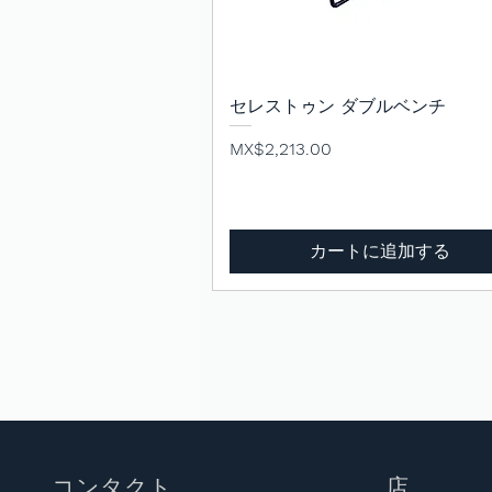
セレストゥン ダブルベンチ
クイックビュー
価格
MX$2,213.00
カートに追加する
コンタクト
店