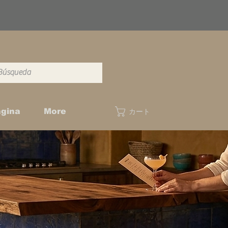
gina
More
カート