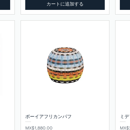
カートに追加する
ボーイアフリカンパフ
クイックビュー
ミデ
価格
価格
MX$1,880.00
MX$2