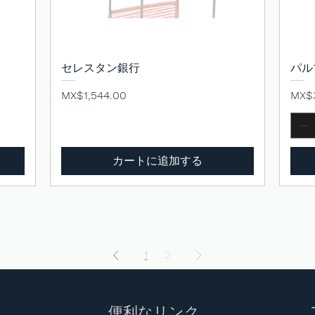
セレスタン銀行
クイックビュー
パル
価格
価格
MX$1,544.00
MX$3
カートに追加する
1
2
便利なリンク