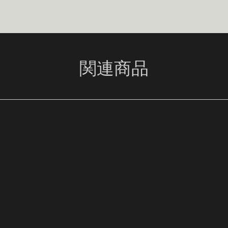
の寿命を延ばすため
されています。お
だけで十分ですが
することもできま
対策：
大きい。幅
関連商品