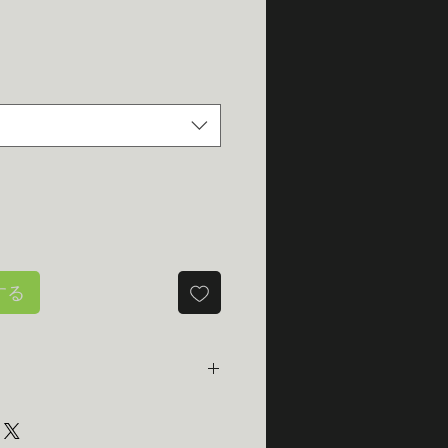
価
格
する
ッキ炭素鋼構造で、静電塗装で
ードが織り込まれており、屋外で