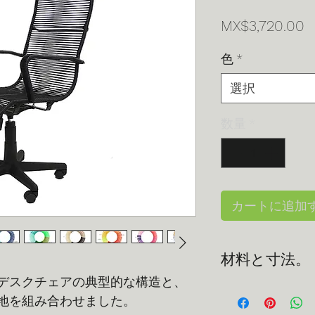
MX$3,720.00
色
*
選択
数量
*
カートに追加
材料と寸法。
デスクチェアの典型的な構造と、
材料:
冷間亜鉛メ
地を組み合わせました。
覆われ、PVC コ