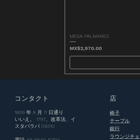
MESA PALMARES
価格
MX$2,970.00
コンタクト
店
1859 年 8 月 11 日通り
椅子
いいえ。 1797、改革法、イ
テーブル
スタパラパ 09310
銀行
ラウンジチェ
電話: 55 5640-5709