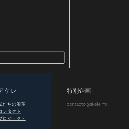
MESA SALAHUA
価格
MX$4,820.00
アケレ
特別企画
私たちの沿革
contacto@akele.mx
コンタクト
プロジェクト