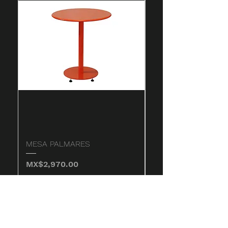
いをご用意しています。
MESA PALMARES
MESA SALAHUA
価格
価格
MX$2,970.00
MX$4,820.00
カートに追加する