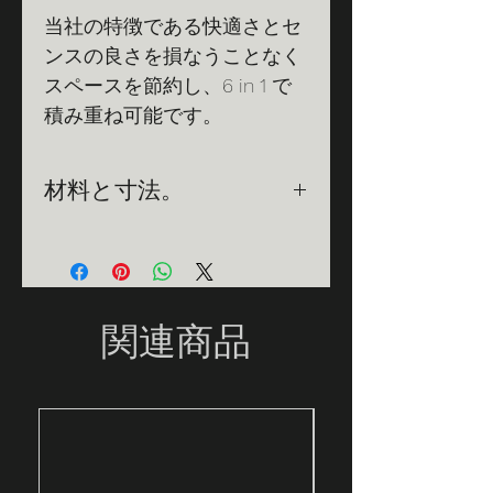
当社の特徴である快適さとセ
ンスの良さを損なうことなく
スペースを節約し、6 in 1 で
積み重ね可能です。
材料と寸法。
材料:
冷間亜鉛メッキ炭素鋼構造
で、静電塗装で覆われ、PVC コ
ードが織り込まれており、屋外で
の寿命を延ばすために UV 剤と酸
関連商品
化防止剤が添加されています。お
手入れは布に水を含ませて拭くだ
けで十分ですが、必要に応じて粉
末洗剤を使用することもできま
す。
対策：
51×45×83cm。幅広い色合