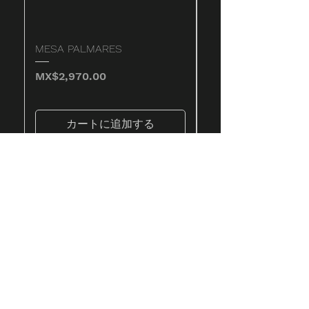
MESA PALMARES
MESA SALAHUA
価格
価格
MX$2,970.00
MX$4,820.00
カートに追加する
コンタクト
店
椅子
1859 年 8 月 11 日
通り
テーブル
いいえ。 1797、改
銀行
革法、イスタパラ
ラウンジチェア
パ 09310
ペンダント
眼鏡
電話:
55 5640-