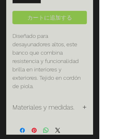
カートに追加する
Diseñado para
desayunadores altos, este
banco que combina
resistencia y funcionalidad
brilla en interiores y
exteriores. Tejido en cordón
de piola.
Materiales y medidas.
Materiales:
Cuenta con
estructura de tubo de 1" de
acero al carbón galvanizada en