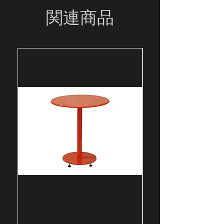
frío, cubierta con pintura
関連商品
electrostática, tejida en cinta de
piola, adicionado con UV para
alargar su vida en la intemperie.
Cuidados:
Tallar con un cepillo
en las areas donde se encuentre
sucio con agua y jabon liduido.