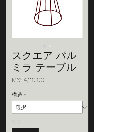
スクエア パル
ミラ テーブル
価
MX$4,110.00
格
構造
*
数量
*