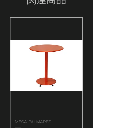
高78cm。幅広い色合いをご用意
しています。
MESA PALMARES
MESA SALAHUA