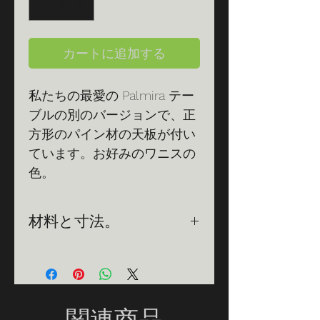
カートに追加する
私たちの最愛の Palmira テー
ブルの別のバージョンで、正
方形のパイン材の天板が付い
ています。お好みのワニスの
色。
材料と寸法。
材料:
冷間亜鉛メッキ炭素鋼構造
で、屋外での寿命を延ばすために
静電塗装で覆われています。パイ
ン材のウッドデッキ。
関連商品
寸法: カバー 50 cm x 60 cm
×全