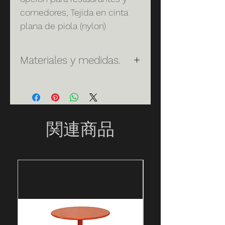
comedores, Tejida en cinta
plana de piola (nylon)
Materiales y medidas.
Materiales:
Cuenta con
estructura de tubo de 1" de
acero al carbón galvanizada en
frío, cubierta con pintura
関連商品
electrostática, tejida en cinta
plana de piola, adicionado con
UV para alargar su vida en la
intemperie.
Cuidados:
Tallar con un cepillo
en las areas donde se encuentre
sucio con agua y jabon liquido.