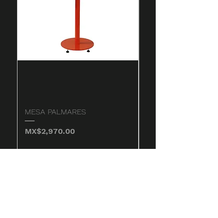
MESA PALMARES
MESA SALAHUA
価格
価格
MX$2,970.00
MX$4,820.00
カートに追加する
コンタクト
店