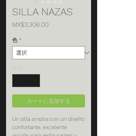
SILLA NAZAS
価
MX$3,306.00
格
色
*
数量
*
カートに追加する
Un silla amplia con un diseño
confortante, excelente
opción para restaurantes y